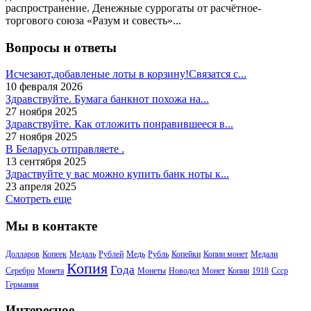
распространение. Денежные суррогаты от расчётное-
торгового союза «Разум и совесть»...
Вопросы и ответы
Исчезают,добавленые лоты в корзину!Связатся с...
10 февраля 2026
Здравствуйте. Бумага банкнот похожа на...
27 ноября 2025
Здравствуйте. Как отложить понравившееся в...
27 ноября 2025
В Беларусь отправляете .
13 сентября 2025
Здраствуйте у вас можно купить банк ноты к...
23 апреля 2025
Смотреть еще
Мы в контакте
Долларов
Копеек
Медаль
Рублей
Медь
Рубль
Копейки
Копии монет
Медали
Копия
Года
Серебро
Монета
Монеты
Новодел
Монет
Копии
1918
Ссср
Германия
Интересное