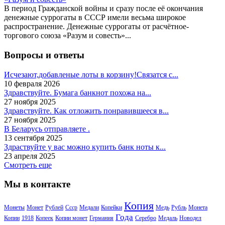
В период Гражданской войны и сразу после её окончания
денежные суррогаты в СССР имели весьма широкое
распространение. Денежные суррогаты от расчётное-
торгового союза «Разум и совесть»...
Вопросы и ответы
Исчезают,добавленые лоты в корзину!Связатся с...
10 февраля 2026
Здравствуйте. Бумага банкнот похожа на...
27 ноября 2025
Здравствуйте. Как отложить понравившееся в...
27 ноября 2025
В Беларусь отправляете .
13 сентября 2025
Здраствуйте у вас можно купить банк ноты к...
23 апреля 2025
Смотреть еще
Мы в контакте
Копия
Монеты
Монет
Рублей
Ссср
Медали
Копейки
Медь
Рубль
Монета
Года
Копии
1918
Копеек
Копии монет
Германия
Серебро
Медаль
Новодел