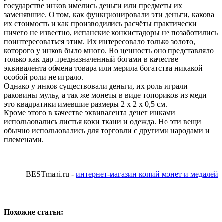
государстве инков имелись деньги или предметы их
заменявшие. О том, как функционировали эти деньги, какова
их стоимость и как производились расчёты практически
ничего не известно, испанские конкистадоры не позаботились
поинтересоваться этим. Их интересовало только золото,
которого у инков было много. Но ценность оно представляло
только как дар предназначенный богами в качестве
эквивалента обмена товара или мерила богатства никакой
особой роли не играло.
Однако у инков существовали деньги, их роль играли
раковины мульу, а так же монеты в виде топориков из меди
это квадратики имевшие размеры 2 х 2 х 0,5 см.
Кроме этого в качестве эквивалента денег инками
использовались листья коки ткани и одежда. Но эти вещи
обычно использовались для торговли с другими народами и
племенами.
BESTmani.ru -
интернет-магазин копий монет и медалей
Похожие статьи: