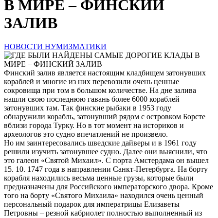
В МИРЕ – ФИНСКИЙ
ЗАЛИВ
НОВОСТИ НУМИЗМАТИКИ
Финский залив является настоящим кладбищем затонувших
кораблей и многие из них перевозили очень ценные
сокровища при том в большом количестве. На дне залива
нашли свою последнюю гавань более 6000 кораблей
затонувших там. Так финские рыбаки в 1953 году
обнаружили корабль, затонувший рядом с островком Борсте
вблизи города Турку. Но в тот момент на историков и
археологов это судно впечатлений не произвело.
Но им заинтересовались шведские дайверы и в 1961 году
решили изучить затонувшее судно. Далее они выяснили, что
это галеон «Святой Михаил». С порта Амстердама он вышел
15. 10. 1747 года в направлении Санкт-Петербурга. На борту
корабля находились весьма ценные грузы, которые были
предназначены для Российского императорского двора. Кроме
того на борту «Святого Михаила» находился очень ценный
персональный подарок для императрицы Елизаветы
Петровны – резной кабриолет полностью выполненный из