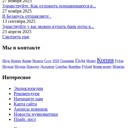
27 ноября 2025
Здравствуйте. Как отложить понравившееся в...
27 ноября 2025
В Беларусь отправляете .
13 сентября 2025
Здраствуйте у вас можно купить банк ноты к...
23 апреля 2025
Смотреть еще
Мы в контакте
Копия
Года
Медь
Копеек
Копии
Монета
Ссср
1918
Германия
Монет
Рубль
Медали
Медаль
Новодел
Долларов
Серебро
Копейки
Рублей
Копии монет
Монеты
Интересное
Энциклопедия
Рекомендуем
Напишите нам
Карта сайта
Анонсы новинок
Новости нумизматики
Прайс лист