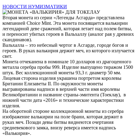
НОВОСТИ НУМИЗМАТИКИ
Вторая монета из серии «Легенды Асгарда» представлена
компанией Choice Mint. Эта монета посвящается валькирии
легендарной деве сражений, которая летает над полем битвы,
и переносит убитых героев в Вальхаллу (аналог рая у древних
скандинавов).
Вальхалла – это небесный чертог в Асгарде, городе богов и
героев. В руках валькирия держит меч, из которого излучается
свет.
Монета отчеканена в номинале 10 долларов из драгоценного
металла серебра пробы 999. Изделие выпущено тиражом 1500
штук. Вес коллекционной монеты 93,3 г. диаметр 50 мм.
Лицевая сторона изделия украшена портретом королевы
Британии Елизаветы II. По окружности монеты
выгравированы надписи в верхней части имя королевы
Великобритании и название страны-эмитента (Тоеклау), в
нижней части дата «2016» и технические характеристики
изделия.
На оборотной стороне коллекционной монеты из серебра
изображение валькирии на поле брани, которая держит в
руках меч. Позади девы битвы виднеются очертания
средневекового замка, внизу реверса имеется надпись
«Валькирия».