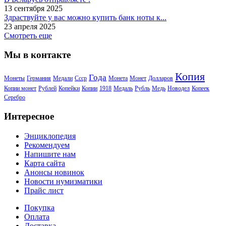
13 сентября 2025
Здраствуйте у вас можно купить банк ноты к...
23 апреля 2025
Смотреть еще
Мы в контакте
Копия
Года
Монеты
Германия
Медали
Ссср
Монета
Монет
Долларов
Копии монет
Рублей
Копейки
Копии
1918
Медаль
Рубль
Медь
Новодел
Копеек
Серебро
Интересное
Энциклопедия
Рекомендуем
Напишите нам
Карта сайта
Анонсы новинок
Новости нумизматики
Прайс лист
Покупка
Оплата
Доставка