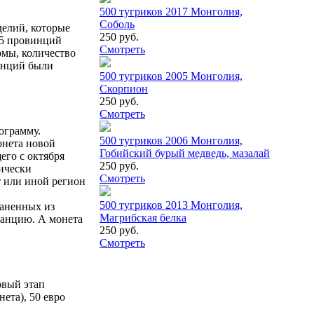
500 тугриков 2017 Монголия,
Соболь
делий, которые
250 руб.
 5 провинций
Смотреть
рмы, количество
винций были
500 тугриков 2005 Монголия,
Скорпион
250 руб.
Смотреть
ограмму.
500 тугриков 2006 Монголия,
онета новой
Гобийский бурый медведь, мазалай
его с октября
250 руб.
рически
Смотреть
т или иной регион
500 тугриков 2013 Монголия,
каненных из
Магрибская белка
ранцию. А монета
250 руб.
Смотреть
рвый этап
нета), 50 евро