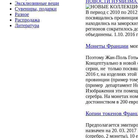
НОВОСТИ НУМИЗМА
Эксклюзивные вещи
Сувениры, подарки
В период с 2010 по 201
Разное
посвящались провинциям
Распродажа
находились на заморски
Литература
регионов сократилось д
объединены. 1.10. 2016
Монеты Франции
мог
Поэтому Жан-Поль Готь
Концептуально в новой 
серии, не только посвя
2016 г, на изделиях это
провинции (пример тому
(пример департамент Но
Изображения эти помеще
серебра. На монетах но
достоинством в 200 евр
Копии токенов Фран
Предполагается эмитиро
назначен на 20. 03. 2017
(серебро, 2 монеты), 10 