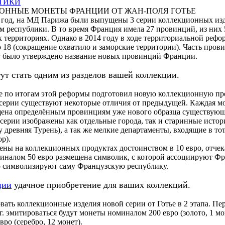
ТИКИ
2 год, на МД Парижа были выпущены 3 серии коллекционных из
 республики. В то время Франция имела 27 провинций, из них
х территориях. Однако в 2014 году в ходе территориальной рефо
о 18 (сокращение охватило и заморские территории). Часть про
 г было утверждено название новых провинций Франции.
ут стать одним из разделов вашей коллекции.
е по итогам этой реформы подготовил новую коллекционную пр
серии существуют некоторые отличия от предыдущей. Каждая м
щена определённым провинциям уже нового образца существующ
й серии изображены как отдельные города, так и старинные исто
 древняя Турень), а так же мелкие департаменты, входящие в то
р).
ны на коллекционных продуктах достоинством в 10 евро, отче
миналом 50 евро размещена символик, с которой ассоциируют Ф
о символизируют саму Французскую республику.
ции
удачное приобретение для ваших коллекций.
вать коллекционные изделия новой серии от Готье в 2 этапа. Пе
 г. эмитироваться будут монеты номиналом 200 евро (золото, 1 мо
евро (серебро, 12 монет).