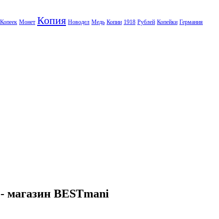
Копия
Копеек
Монет
Новодел
Медь
Копии
1918
Рублей
Копейки
Германия
 - магазин BESTmani