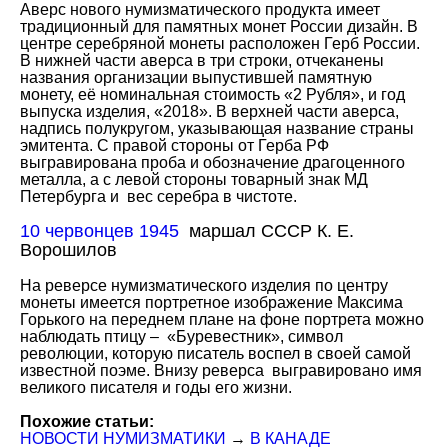
Аверс нового нумизматического продукта имеет
традиционный для памятных монет России дизайн. В
центре серебряной монеты расположен Герб России.
В нижней части аверса в три строки, отчеканены
названия организации выпустившей памятную
монету, её номинальная стоимость «2 Рубля», и год
выпуска изделия, «2018». В верхней части аверса,
надпись полукругом, указывающая название страны
эмитента. С правой стороны от Герба РФ
выгравирована проба и обозначение драгоценного
металла, а с левой стороны товарный знак МД
Петербурга и вес серебра в чистоте.
10 червонцев 1945
маршал СССР К. Е.
Ворошилов
На реверсе нумизматического изделия по центру
монеты имеется портретное изображение Максима
Горького на переднем плане на фоне портрета можно
наблюдать птицу – «Буревестник», символ
революции, которую писатель воспел в своей самой
известной поэме. Внизу реверса выгравировано имя
великого писателя и годы его жизни.
Похожие статьи:
НОВОСТИ НУМИЗМАТИКИ
→
В КАНАДЕ