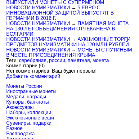
ВЫПУСТИЛИ МОНЕТЫ С СУПЕРМЕНОМ
НОВОСТИ НУМИЗМАТИКИ
→
5 ЕВРО С
ИННОВАЦИОННОЙ ЗАЩИТОЙ ВЫПУСТЯТ В
ГЕРМАНИИ В 2016 Г.
НОВОСТИ НУМИЗМАТИКИ
→
ПАМЯТНАЯ МОНЕТА
НА 130 ЛЕТ ОБЪЕДИНЕНИЯ ОТЧЕКАНЕНА В
БОЛГАРИИ
НОВОСТИ НУМИЗМАТИКИ
→
АУКЦИОННЫЕ ТОРГИ
ПРЕДМЕТОВ НУМИЗМАТИКИ НА 120 МЛН РУБЛЕЙ
НОВОСТИ НУМИЗМАТИКИ
→
МОНЕТЫ С ПУТИНЫМ
В ЧЕСТЬ ПРИСОЕДИНЕНИЯ КРЫМА
Теги:
серебряная
,
россии
,
памятная
,
монета
Комментарии (
0
)
Нет комментариев. Ваш будет первым!
Добавить комментарий
Монеты России
Иностранные монеты
Медали, награды
Купюры, банкноты
Аксессуары
Наборы, коллекции
Эксклюзивные вещи
Сувениры, подарки
Разное
Распродажа
Литература