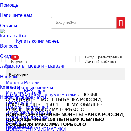
Помощь
Напишите нам
Отзывы
Карта сайта
Вопросы
Скидки
Вход / регистрация
0
Личный кабинет
Корзина
Акции
Категории
Новинки
Монеты России
Контакты
Иностранные монеты
Медали, награды
Главная
>
Новости нумизматики
>
НОВЫЕ
Новости сайта
Купюры, банкноты
СЕРЕБРЯНЫЕ МОНЕТЫ БАНКА РОССИИ,
Аксессуары
ПОСВЯЩЁННЫЕ 150-ЛЕТНЕМУ ЮБИЛЕЮ
Наборы, коллекции
РОЖДЕНИЯ МАКСИМА ГОРЬКОГО
Эксклюзивные вещи
НОВЫЕ СЕРЕБРЯНЫЕ МОНЕТЫ БАНКА РОССИИ,
Сувениры, подарки
ПОСВЯЩЁННЫЕ 150-ЛЕТНЕМУ ЮБИЛЕЮ
Разное
РОЖДЕНИЯ МАКСИМА ГОРЬКОГО
Распродажа
НОВОСТИ НУМИЗМАТИКИ