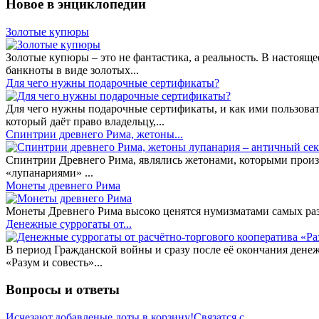
Новое в энциклопедии
Золотые купюры
Золотые купюры – это не фантастика, а реальность. В настоя
банкноты в виде золотых...
​Для чего нужны подарочные сертификаты?
Для чего нужны подарочные сертификаты, и как ими пользоват
который даёт право владельцу,...
Спинтрии древнего Рима, жетоны...
Спинтрии Древнего Рима, являлись жетонами, которыми произ
«лупанариями» ...
Монеты древнего Рима
Монеты Древнего Рима высоко ценятся нумизматами самых разн
Денежные суррогаты от...
В период Гражданской войны и сразу после её окончания дене
«Разум и совесть»...
Вопросы и ответы
Исчезают,добавленые лоты в корзину!Связатся с...