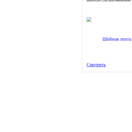
Смотреть
Орденские ленты купи