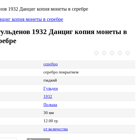
енов 1932 Данциг копия монеты в серебре
гульденов 1932 Данциг копия монеты в
ребре
серебро
серебро покрытием
гладкий
Гульден
1932
Польша
30 мм
12.00 гр.
от количества