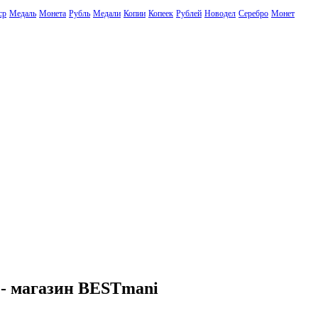
ср
Медаль
Монета
Рубль
Медали
Копии
Копеек
Рублей
Новодел
Серебро
Монет
 - магазин BESTmani