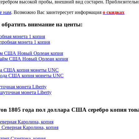
еребром высокой пробы, внешний вид состарен. Приблизительн
е нам
.
Возможно Вас заинтересует информация
о скидках
 обратить внимание на центы:
бная монета 1 копия
айм США Новый Орлеан копия
ода США копия монеты UNC
очная монета Liberty
тов 1805 года пол доллара США серебро копия тов
еверная Каролина, копия
ртрет Стэнтона, копия