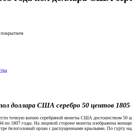
о покрытием
ства
ол доллара США серебро 50 центов 1805 
ести точную копию серебряной монеты США достоинством 50 це
794 по 1807 годы. На лицевой стороне монеты изображена женщ
ентре белоголовый орлан с распущенными крыльями. По гурт