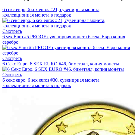
6 секс евро, 6 sex euros #21, сувенирная монета,
коллекционная монета в подарок
Смотреть
6 sex Euro #5 PROOF сувенирная монета 6 секс Евро копия
серебро
Смотреть
6 Cекс Евро, 6 SEX EURO #46, биметалл, копия монеты
Смотреть
6 секс евро, 6 sex euros #30, сувенирная монета,
коллекционная монета в подарок