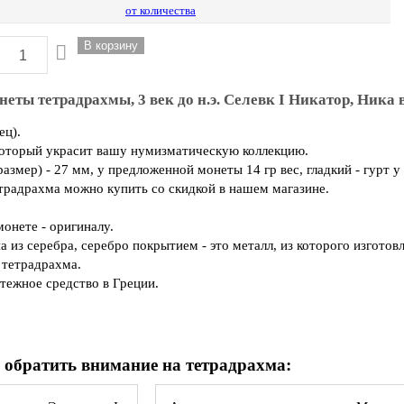
от количества
еты тетрадрахмы, 3 век до н.э. Селевк I Никатор, Ника 
ец).
который украсит вашу нумизматическую коллекцию.
азмер) - 27 мм, у предложенной монеты 14 гр вес, гладкий - гурт у
радрахма можно купить со скидкой в нашем магазине.
онете - оригиналу.
 из серебра, серебро покрытием - это металл, из которого изгото
 тетрадрахма.
тежное средство в Греции.
 обратить внимание на тетрадрахма: