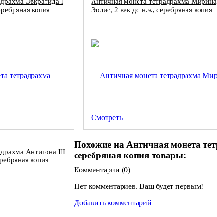
драхма Эвкратида I
Античная монета тетрадрахма Мирина
серебряная копия
Эолис, 2 век до н.э., серебряная копия
Смотреть
Похожие на Античная монета тетр
драхма Антигона III
серебряная копия товары:
еребряная копия
Комментарии (
0
)
Нет комментариев. Ваш будет первым!
Добавить комментарий