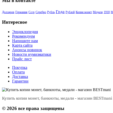
Мы в контакте
Года
Долларов
Германия
Ссср
Серебро
Рубль
Рублей
Копии монет
Медали
1918
М
Интересное
Энциклопедия
Рекомендуем
Напишите нам
Карта сайта
Анонсы новинок
Новости нумизматики
Прайс лист
Покупка
Оплата
Доставка
Гарантии
Купить копии монет, банкноты, медали - магазин BESTmani
©
2026
все права защищены