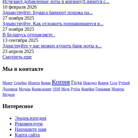
Исчезают,добавленые лоты в корзину!Связатся с...
10 февраля 2026
Здравствуйте. Бумага банкнот похожа на...
27 ноября 2025
Здравствуйте. Как отложить понравившееся в...
27 ноября 2025
В Беларусь отправляете .
13 сентября 2025
Здраствуйте у вас можно купить банк ноты к...
23 апреля 2025
Смотреть еще
Мы в контакте
Копия
Года
Монет
Серебро
Монета
Копии
Новодел
Копеек
Ссср
Рублей
Долларов
Медаль
Копии монет
1918
Медь
Рубль
Копейки
Германия
Монеты
Медали
Интересное
Энциклопедия
Рекомендуем
Напишите нам
Карта сайта