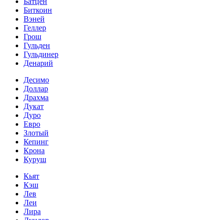
Батцен
Биткоин
Вэней
Геллер
Грош
Гульден
Гульдинер
Денарий
Десимо
Доллар
Драхма
Дукат
Дуро
Евро
Злотый
Кепинг
Крона
Куруш
Кьят
Кэш
Лев
Леи
Лира