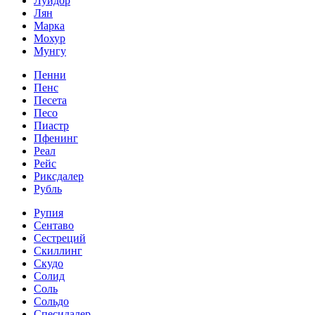
Луидор
Лян
Марка
Мохур
Мунгу
Пенни
Пенс
Песета
Песо
Пиастр
Пфенинг
Реал
Рейс
Риксдалер
Рубль
Рупия
Сентаво
Сестреций
Скиллинг
Скудо
Солид
Соль
Сольдо
Спесидалер