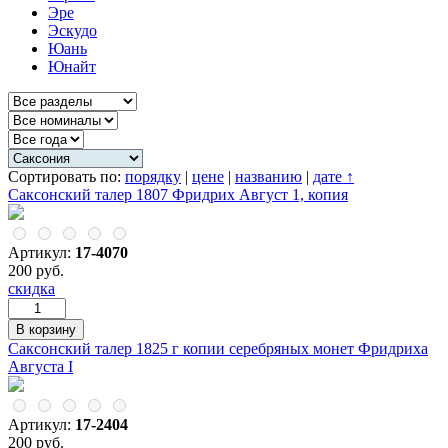
Эре
Эскудо
Юань
Юнайт
Сортировать по:
порядку
|
цене
|
названию
|
дате ↑
Саксонский талер 1807 Фридрих Август 1, копия
Артикул:
17-4070
200 руб.
скидка
Саксонский талер 1825 г копии серебряных монет Фридриха
Августа I
Артикул:
17-2404
200 руб.