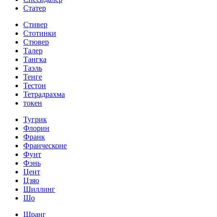
Статер
Стивер
Стотинки
Стювер
Талер
Тангка
Таэль
Тенге
Тестон
Тетрадрахма
токен
Тугрик
Флорин
Франк
Франческоне
Фунт
Фэнь
Цент
Цзяо
Шиллинг
Шо
Шранг