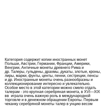
2
3
4
5
Артикул:
17-4408
Ожидаем поступления
Категория содержит копии иностранных монет
Польши, Австрии, Германии, Франции, Америки,
Венгрии, Античные монеты древнего Рима и
др. Талеры, гульдены, драхмы, дукаты, злотые, кроны,
лиры, марки, фунты, центы, пенни, сестреции, пенсы
и др. Иностранные монеты очень разнообразны и
коллекционирование интересно и увлекательно.
Особое место в этой категории можно смело отдать
талерам - это крупная серебряная монета, в XVI—XIX
вв играла очень важную роль в международной
торговле и в денежном обращении Европы. Первым
чеканку серебряной монеты талер в унцию весом