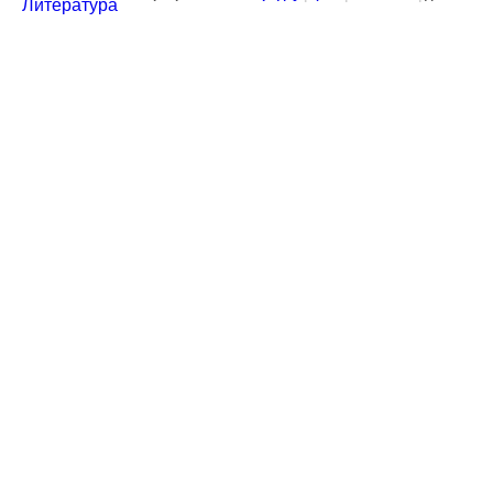
Литература
Кроненталер 1836 года Герцогство Нассау копия
1
2
3
4
5
Артикул:
17-6474-1
200 руб.
скидка