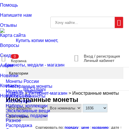
Помощь
Напишите нам
Отзывы
Карта сайта
Вопросы
Скидки
Вход / регистрация
0
Личный кабинет
Корзина
Акции
Категории
Новинки
Монеты России
Контакты
Иностранные монеты
Медали, награды
Главная
>
Интернет-магазин
>
Иностранные монеты
Новости сайта
Купюры, банкноты
Иностранные монеты
Аксессуары
Наборы, коллекции
Эксклюзивные вещи
Сувениры, подарки
Разное
Распродажа
Сортировать по:
порядку
|
цене
|
названию
|
дате ↑