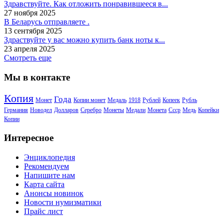
Здравствуйте. Как отложить понравившееся в...
27 ноября 2025
В Беларусь отправляете .
13 сентября 2025
Здраствуйте у вас можно купить банк ноты к...
23 апреля 2025
Смотреть еще
Мы в контакте
Копия
Года
Монет
Копии монет
Медаль
1918
Рублей
Копеек
Рубль
Германия
Новодел
Долларов
Серебро
Монеты
Медали
Монета
Ссср
Медь
Копейки
Копии
Интересное
Энциклопедия
Рекомендуем
Напишите нам
Карта сайта
Анонсы новинок
Новости нумизматики
Прайс лист