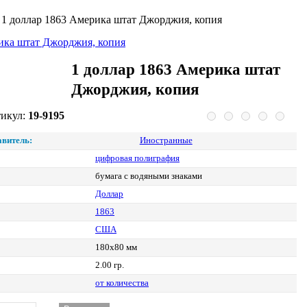
>
1 доллар 1863 Америка штат Джорджия, копия
1 доллар 1863 Америка штат
Джорджия, копия
икул:
19-9195
витель:
Иностранные
цифровая полиграфия
бумага с водяными знаками
Доллар
1863
США
180х80 мм
2.00 гр.
от количества