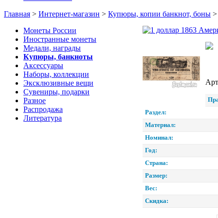
Главная
>
Интернет-магазин
>
Купюры, копии банкнот, боны
Монеты России
Иностранные монеты
Медали, награды
Купюры, банкноты
Аксессуары
Наборы, коллекции
Арт
Эксклюзивные вещи
Сувениры, подарки
Пра
Разное
Распродажа
Раздел:
Литература
Материал:
Номинал:
Год:
Страна:
Размер:
Вес:
Скидка: