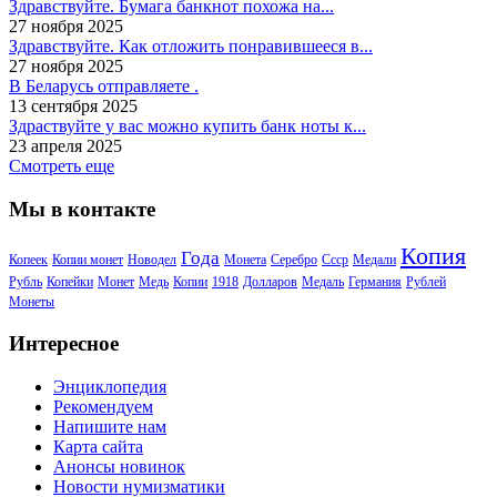
Здравствуйте. Бумага банкнот похожа на...
27 ноября 2025
Здравствуйте. Как отложить понравившееся в...
27 ноября 2025
В Беларусь отправляете .
13 сентября 2025
Здраствуйте у вас можно купить банк ноты к...
23 апреля 2025
Смотреть еще
Мы в контакте
Копия
Года
Копеек
Копии монет
Новодел
Монета
Серебро
Ссср
Медали
Рубль
Копейки
Монет
Медь
Копии
1918
Долларов
Медаль
Германия
Рублей
Монеты
Интересное
Энциклопедия
Рекомендуем
Напишите нам
Карта сайта
Анонсы новинок
Новости нумизматики