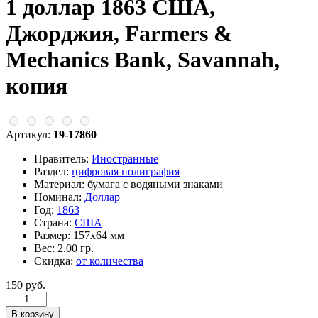
1 доллар 1863 США,
Джорджия, Farmers &
Mechanics Bank, Savannah,
копия
Артикул:
19-17860
Правитель:
Иностранные
Раздел:
цифровая полиграфия
Материал:
бумага с водяными знаками
Номинал:
Доллар
Год:
1863
Страна:
США
Размер:
157х64 мм
Вес:
2.00 гр.
Скидка:
от количества
150 руб.