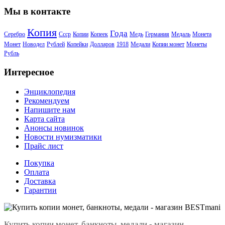
Мы в контакте
Копия
Года
Серебро
Ссср
Копии
Копеек
Медь
Германия
Медаль
Монета
Монет
Новодел
Рублей
Копейки
Долларов
1918
Медали
Копии монет
Монеты
Рубль
Интересное
Энциклопедия
Рекомендуем
Напишите нам
Карта сайта
Анонсы новинок
Новости нумизматики
Прайс лист
Покупка
Оплата
Доставка
Гарантии
Купить копии монет, банкноты, медали - магазин