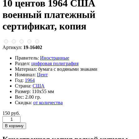
10 центов 1964 США
военный платежный
сертификат, копия
Артикул:
19-16402
Правитель:
Иностранные
Раздел:
цифровая полиграфия
Материал:
бумага с водяными знаками
Номинал:
Цент
Год:
1964
Страна:
США
Размер:
110х55 мм
Вес:
2.00 гр.
Скидка:
от количества
150 руб.