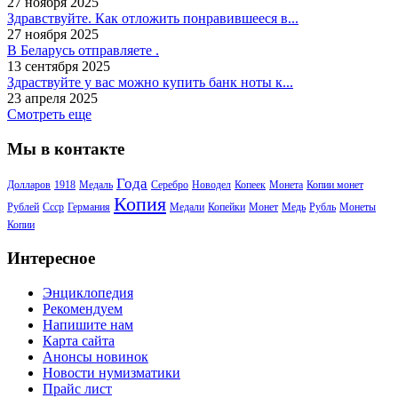
27 ноября 2025
Здравствуйте. Как отложить понравившееся в...
27 ноября 2025
В Беларусь отправляете .
13 сентября 2025
Здраствуйте у вас можно купить банк ноты к...
23 апреля 2025
Смотреть еще
Мы в контакте
Года
Долларов
1918
Медаль
Серебро
Новодел
Копеек
Монета
Копии монет
Копия
Рублей
Ссср
Германия
Медали
Копейки
Монет
Медь
Рубль
Монеты
Копии
Интересное
Энциклопедия
Рекомендуем
Напишите нам
Карта сайта
Анонсы новинок
Новости нумизматики
Прайс лист