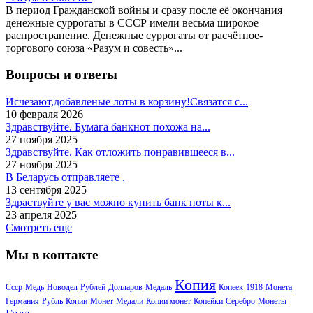
В период Гражданской войны и сразу после её окончания
денежные суррогаты в СССР имели весьма широкое
распространение. Денежные суррогаты от расчётное-
торгового союза «Разум и совесть»...
Вопросы и ответы
Исчезают,добавленые лоты в корзину!Связатся с...
10 февраля 2026
Здравствуйте. Бумага банкнот похожа на...
27 ноября 2025
Здравствуйте. Как отложить понравившееся в...
27 ноября 2025
В Беларусь отправляете .
13 сентября 2025
Здраствуйте у вас можно купить банк ноты к...
23 апреля 2025
Смотреть еще
Мы в контакте
Копия
Ссср
Медь
Новодел
Рублей
Долларов
Медаль
Копеек
1918
Монета
Германия
Рубль
Копии
Монет
Медали
Копии монет
Копейки
Серебро
Монеты