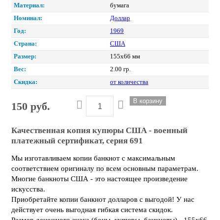
Материал:
бумага
Номинал:
Доллар
Год:
1969
Страна:
США
Размер:
155х66 мм
Вес:
2.00 гр.
Скидка:
от количества
150 руб.
Качественная копия купюры США - военный
платежный сертификат, серия 691
Мы изготавливаем копии банкнот с максимальным
соответствием оригиналу по всем основным параметрам.
Многие банкноты США - это настоящее произведение
искусства.
Приобретайте копии банкнот долларов с выгодой! У нас
действует очень выгодная гибкая система скидок.
Размер денежного знака (боны, купюры, банкноты) - 155х66