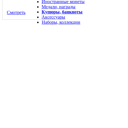
Иностранные монеты
Медали, награды
Купюры, банкноты
Смотреть
Аксессуары
Наборы, коллекции
Доллар 1887 года S Моргановский копия серебряной монеты
Америки
200 руб.
Отрывной блокнот 50 долларов США