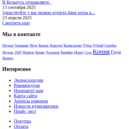
В Беларусь отправляете .
13 сентября 2025
Здраствуйте у вас можно купить банк ноты к...
23 апреля 2025
Смотреть еще
Мы в контакте
Медали
Германия
Медь
Копеек
Новодел
Копии монет
Рубль
Рублей
Серебро
Копия
Года
Медаль
1918
Монеты
Копии
Долларов
Копейки
Монет
Ссср
Монета
Интересное
Энциклопедия
Рекомендуем
Напишите нам
Карта сайта
Анонсы новинок
Новости нумизматики
Прайс лист
Покупка
Оплата