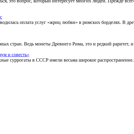
ься, это вопрос, который интересует многих людей. Прежде все
водилась оплата услуг «жриц любви» в римских борделях. В др
ых стран. Ведь монеты Древнего Рима, это и редкий раритет, и
жные суррогаты в СССР имели весьма широкое распространение.