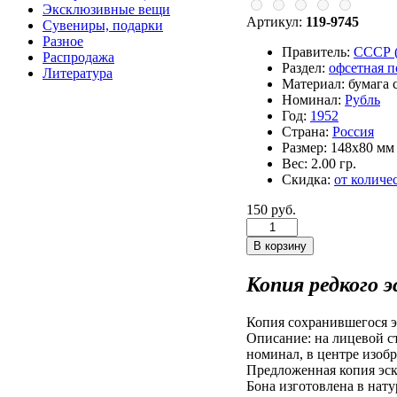
Эксклюзивные вещи
Артикул:
119-9745
Сувениры, подарки
Разное
Правитель:
СССР (
Распродажа
Раздел:
офсетная 
Литература
Материал:
бумага 
Номинал:
Рубль
Год:
1952
Страна:
Россия
Размер:
148х80 мм
Вес:
2.00 гр.
Скидка:
от количе
150 руб.
Копия редкого 
Копия сохранившегося э
Описание: на лицевой с
номинал, в центре изо
Предложенная копия эск
Бона изготовлена в нат