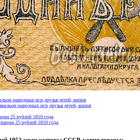
ильон народных игр друзья детей, копия
ции 25 рублей 1810 года
лей 1952 эскиз купюры СССР, копия товары: