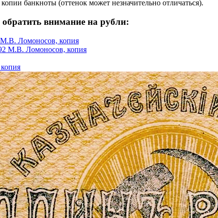
 копии банкноты (оттенок может незначительно отличаться).
 обратить внимание на рубли:
 М.В. Ломоносов, копия
 копия