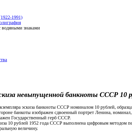
1922-1991)
полиграфия
с водяными знаками
ства
эскиза невыпущенной банкноты СССР 10 ру
кземпляра эскиза банкноты СССР номиналом 10 рублей, образца
тороне банкоты изображен сдвоенный портрет Ленина, номинал,
бражен Государственный герб СССР.
иза 10 рублей 1952 года СССР выполнена цифровым методом пе
уральную величину.