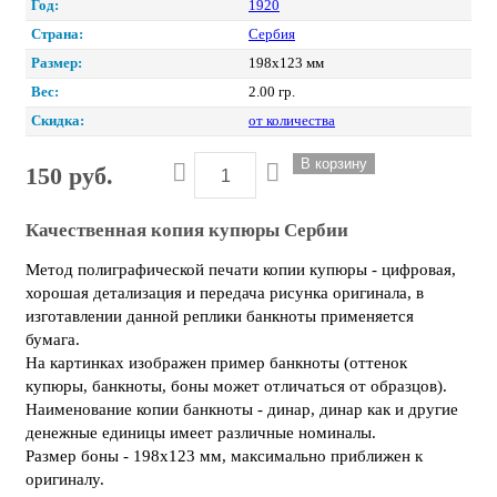
Год:
1920
Страна:
Сербия
Размер:
198х123 мм
Вес:
2.00 гр.
Скидка:
от количества
150 руб.
Качественная копия купюры Сербии
Метод полиграфической печати копии купюры - цифровая,
хорошая детализация и передача рисунка оригинала, в
изготавлении данной реплики банкноты применяется
бумага.
На картинках изображен пример банкноты (оттенок
купюры, банкноты, боны может отличаться от образцов).
Наименование копии банкноты - динар, динар как и другие
денежные единицы имеет различные номиналы.
Размер боны - 198х123 мм, максимально приближен к
оригиналу.