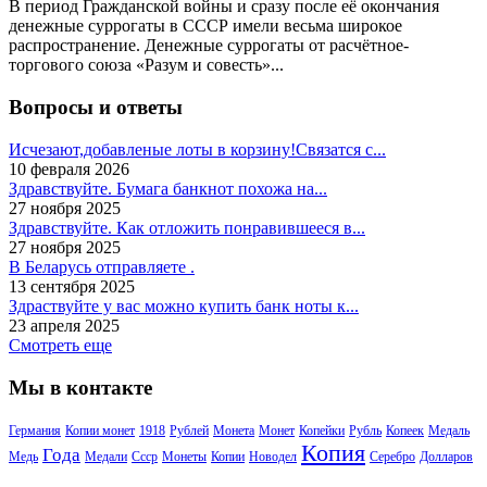
В период Гражданской войны и сразу после её окончания
денежные суррогаты в СССР имели весьма широкое
распространение. Денежные суррогаты от расчётное-
торгового союза «Разум и совесть»...
Вопросы и ответы
Исчезают,добавленые лоты в корзину!Связатся с...
10 февраля 2026
Здравствуйте. Бумага банкнот похожа на...
27 ноября 2025
Здравствуйте. Как отложить понравившееся в...
27 ноября 2025
В Беларусь отправляете .
13 сентября 2025
Здраствуйте у вас можно купить банк ноты к...
23 апреля 2025
Смотреть еще
Мы в контакте
Германия
Копии монет
1918
Рублей
Монета
Монет
Копейки
Рубль
Копеек
Медаль
Копия
Года
Медь
Медали
Ссср
Монеты
Копии
Новодел
Серебро
Долларов