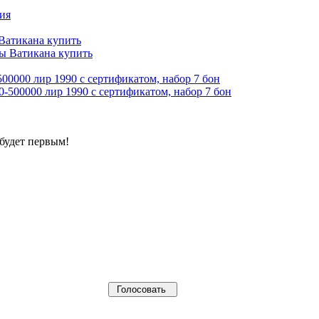
 Ватикана купить
00000 лир 1990 с сертификатом, набор 7 бон
будет первым!