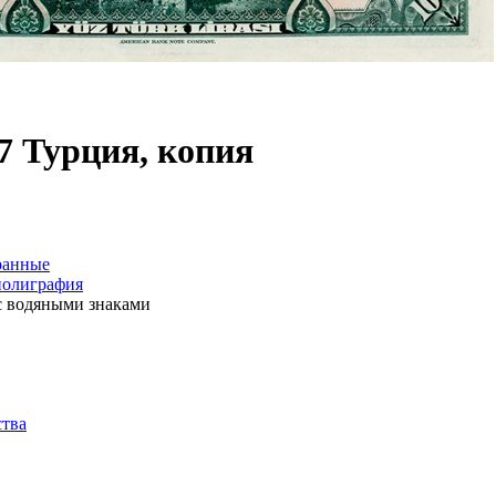
7 Турция, копия
ранные
полиграфия
с водяными знаками
ства