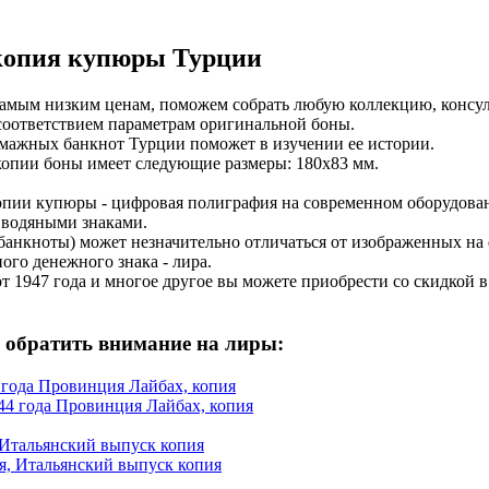
копия купюры Турции
амым низким ценам, поможем собрать любую коллекцию, консул
соответствием параметрам оригинальной боны.
мажных банкнот Турции поможет в изучении ее истории.
опии боны имеет следующие размеры: 180х83 мм.
опии купюры - цифровая полиграфия на современном оборудован
с водяными знаками.
банкноты) может незначительно отличаться от изображенных на 
ого денежного знака - лира.
 1947 года и многое другое вы можете приобрести со скидкой 
 обратить внимание на лиры:
 года Провинция Лайбах, копия
 Итальянский выпуск копия