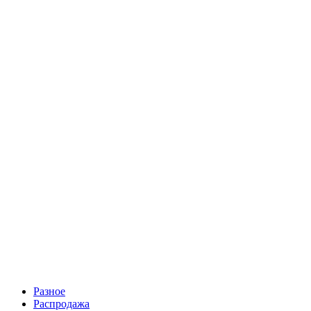
200 руб.
5 шиллингов 1887 года, Великобритания Виктория, золотая
копия монеты
200 руб.
Разное
Распродажа