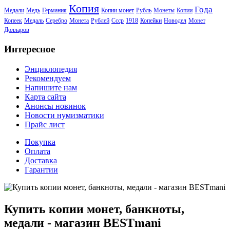
Копия
Года
Медали
Медь
Германия
Копии монет
Рубль
Монеты
Копии
Копеек
Медаль
Серебро
Монета
Рублей
Ссср
1918
Копейки
Новодел
Монет
Долларов
Интересное
Энциклопедия
Рекомендуем
Напишите нам
Карта сайта
Анонсы новинок
Новости нумизматики
Прайс лист
Покупка
Оплата
Доставка
Гарантии
Купить копии монет, банкноты,
медали - магазин BESTmani