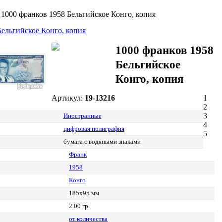
>
1000 франков 1958 Бельгийское Конго, копия
1000 франков 1958
Бельгийское
Конго, копия
Артикул:
19-13216
1
2
3
Иностранные
4
цифровая полиграфия
5
бумага с водяными знаками
Франк
1958
Конго
185х95 мм
2.00 гр.
от количества