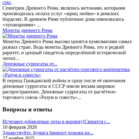
Спинтрии Древнего Рима, являлись жетонами, которыми
производилась оплата услуг «жриц любви» в римских
борделях. В древнем Риме публичные дома именовались
«лупанариями» ...
Монеты древнего Рима
Монеты Древнего Рима высоко ценятся нумизматами самых
разных стран. Ведь монеты Древнего Рима, это и редкий
раритет, и ценный свидетель определённой исторической
эпохи...
Денежные суррогаты от...
В период Гражданской войны и сразу после её окончания
денежные суррогаты в СССР имели весьма широкое
распространение. Денежные суррогаты от расчётное-
торгового союза «Разум и совесть»...
Вопросы и ответы
Исчезают,добавленые лоты в корзину!Связатся с...
10 февраля 2026
Здравствуйте. Бумага банкнот похожа на...
27 ноября 2025