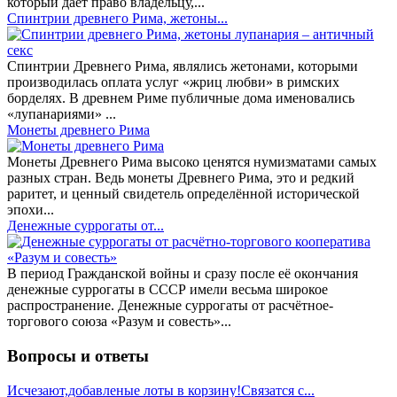
который даёт право владельцу,...
Спинтрии древнего Рима, жетоны...
Спинтрии Древнего Рима, являлись жетонами, которыми
производилась оплата услуг «жриц любви» в римских
борделях. В древнем Риме публичные дома именовались
«лупанариями» ...
Монеты древнего Рима
Монеты Древнего Рима высоко ценятся нумизматами самых
разных стран. Ведь монеты Древнего Рима, это и редкий
раритет, и ценный свидетель определённой исторической
эпохи...
Денежные суррогаты от...
В период Гражданской войны и сразу после её окончания
денежные суррогаты в СССР имели весьма широкое
распространение. Денежные суррогаты от расчётное-
торгового союза «Разум и совесть»...
Вопросы и ответы
Исчезают,добавленые лоты в корзину!Связатся с...