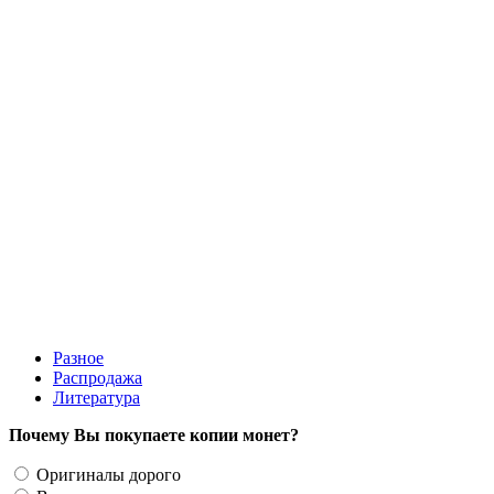
2,5 гульдена 1943 Нидерланды копия серебряной монеты
королевы Вильгельмины
200 руб.
Разное
Распродажа
Литература
Почему Вы покупаете копии монет?
Оригиналы дорого