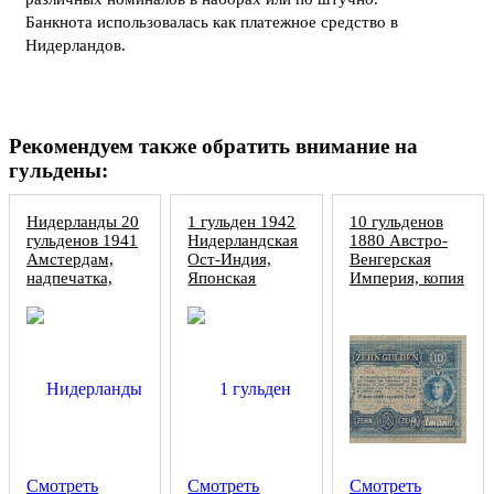
Банкнота использовалась как платежное средство в
Нидерландов.
Рекомендуем также обратить внимание на
гульдены:
Нидерланды 20
1 гульден 1942
10 гульденов
гульденов 1941
Нидерландская
1880 Австро-
Амстердам,
Ост-Индия,
Венгерская
надпечатка,
Японская
Империя, копия
копия
оккупация,
копия
Смотреть
Смотреть
Смотреть