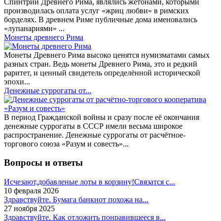
Спинтрии Древнего Рима, являлись жетонами, которыми
производилась оплата услуг «жриц любви» в римских
борделях. В древнем Риме публичные дома именовались
«лупанариями» ...
Монеты древнего Рима
Монеты Древнего Рима высоко ценятся нумизматами самых
разных стран. Ведь монеты Древнего Рима, это и редкий
раритет, и ценный свидетель определённой исторической
эпохи...
Денежные суррогаты от...
В период Гражданской войны и сразу после её окончания
денежные суррогаты в СССР имели весьма широкое
распространение. Денежные суррогаты от расчётное-
торгового союза «Разум и совесть»...
Вопросы и ответы
Исчезают,добавленые лоты в корзину!Связатся с...
10 февраля 2026
Здравствуйте. Бумага банкнот похожа на...
27 ноября 2025
Здравствуйте. Как отложить понравившееся в...