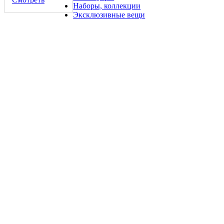
Наборы, коллекции
Эксклюзивные вещи
Коллекция монет Халф Доллар США пробные выпуски 18
шт копии
2500 руб.
20 долларов 1933 года инвестиционные монеты США копия
золото PROOF