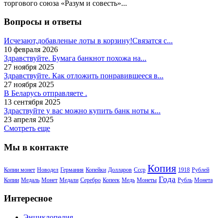
торгового союза «Разум и совесть»...
Вопросы и ответы
Исчезают,добавленые лоты в корзину!Связатся с...
10 февраля 2026
Здравствуйте. Бумага банкнот похожа на...
27 ноября 2025
Здравствуйте. Как отложить понравившееся в...
27 ноября 2025
В Беларусь отправляете .
13 сентября 2025
Здраствуйте у вас можно купить банк ноты к...
23 апреля 2025
Смотреть еще
Мы в контакте
Копия
Копии монет
Новодел
Германия
Копейки
Долларов
Ссср
1918
Рублей
Года
Копии
Медаль
Монет
Медали
Серебро
Копеек
Медь
Монеты
Рубль
Монета
Интересное
Энциклопедия