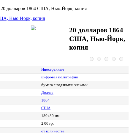
>
20 долларов 1864 США, Нью-Йорк, копия
20 долларов 1864
США, Нью-Йорк,
копия
Иностранные
цифровая полиграфия
бумага с водяными знаками
Доллар
1864
США
180х80 мм
2.00 гр.
от количества