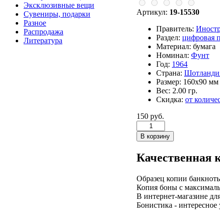
Эксклюзивные вещи
Артикул:
19-15530
Сувениры, подарки
Разное
Правитель:
Иност
Распродажа
Раздел:
цифровая 
Литература
Материал:
бумага
Номинал:
Фунт
Год:
1964
Страна:
Шотланди
Размер:
160х90 мм
Вес:
2.00 гр.
Скидка:
от количе
150 руб.
Качественная 
Образец копии банкноты
Копия боны с максималь
В интернет-магазине дл
Бонистика - интересное