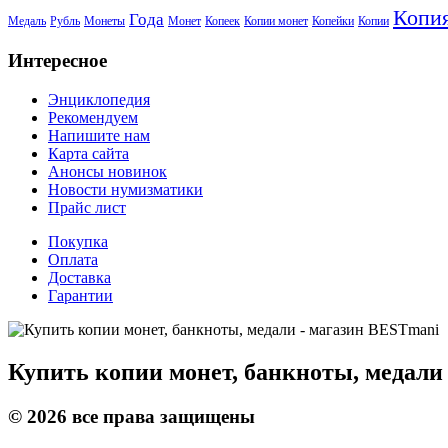
Копи
Года
Медаль
Рубль
Монеты
Монет
Копеек
Копии монет
Копейки
Копии
Интересное
Энциклопедия
Рекомендуем
Напишите нам
Карта сайта
Анонсы новинок
Новости нумизматики
Прайс лист
Покупка
Оплата
Доставка
Гарантии
Купить копии монет, банкноты, медали
©
2026
все права защищены