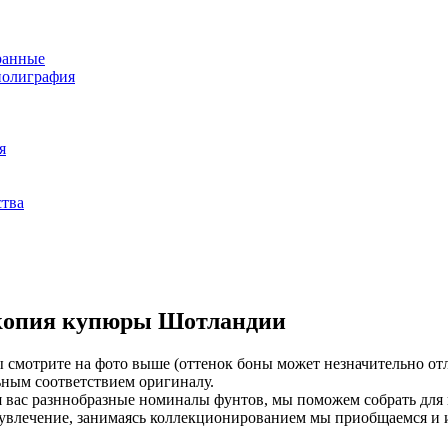
ранные
полиграфия
я
ства
копия купюры Шотландии
 смотрите на фото выше (оттенок боны может незначительно отл
ным соответствием оригиналу.
я вас разннобразные номиналы фунтов, мы поможем собрать для 
 увлечение, занимаясь коллекционированием мы приобщаемся и 