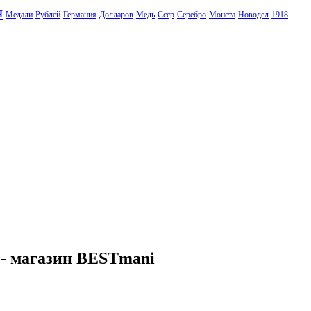
я
Медали
Рублей
Германия
Долларов
Медь
Ссср
Серебро
Монета
Новодел
1918
 - магазин BESTmani