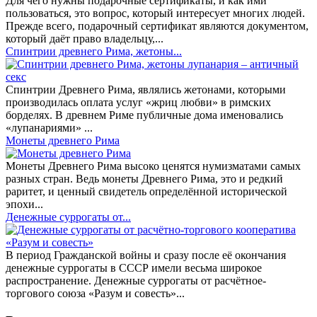
Для чего нужны подарочные сертификаты, и как ими
пользоваться, это вопрос, который интересует многих людей.
Прежде всего, подарочный сертификат являются документом,
который даёт право владельцу,...
Спинтрии древнего Рима, жетоны...
Спинтрии Древнего Рима, являлись жетонами, которыми
производилась оплата услуг «жриц любви» в римских
борделях. В древнем Риме публичные дома именовались
«лупанариями» ...
Монеты древнего Рима
Монеты Древнего Рима высоко ценятся нумизматами самых
разных стран. Ведь монеты Древнего Рима, это и редкий
раритет, и ценный свидетель определённой исторической
эпохи...
Денежные суррогаты от...
В период Гражданской войны и сразу после её окончания
денежные суррогаты в СССР имели весьма широкое
распространение. Денежные суррогаты от расчётное-
торгового союза «Разум и совесть»...