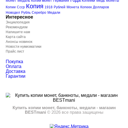
Года
Монет
Медаль
Копии монет
Германия
Копейки
Медь
Монеты
Копия
Копии
Ссср
1918
Рублей
Монета
Копеек
Долларов
Новодел
Рубль
Серебро
Медали
Интересное
Энциклопедия
Рекомендуем
Напишите нам
Карта сайта
Анонсы новинок
Новости нумизматики
Прайс лист
Покупка
Оплата
Доставка
Гарантии
Купить копии монет, банкноты, медали - магазин
BESTmani
©
2026
все права защищены