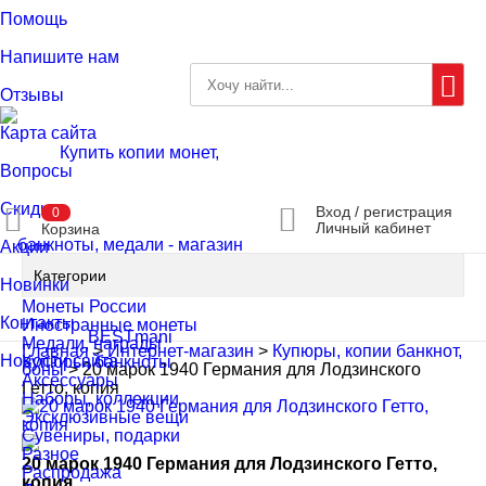
Помощь
Напишите нам
Отзывы
Карта сайта
Вопросы
Скидки
Вход / регистрация
0
Личный кабинет
Корзина
Акции
Категории
Новинки
Монеты России
Контакты
Иностранные монеты
Медали, награды
Главная
>
Интернет-магазин
>
Купюры, копии банкнот,
Новости сайта
Купюры, банкноты
боны
>
20 марок 1940 Германия для Лодзинского
Аксессуары
Гетто, копия
Наборы, коллекции
Эксклюзивные вещи
Сувениры, подарки
Разное
20 марок 1940 Германия для Лодзинского Гетто,
Распродажа
копия