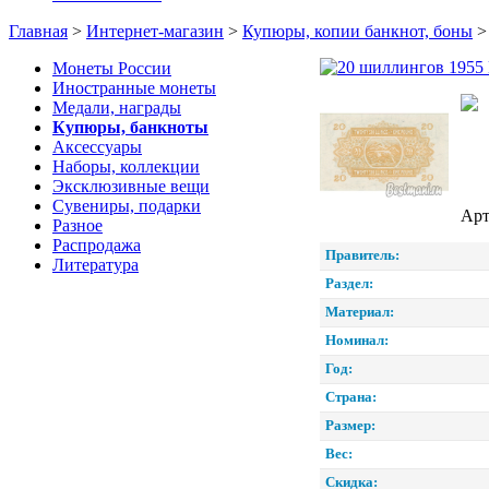
Главная
>
Интернет-магазин
>
Купюры, копии банкнот, боны
Монеты России
Иностранные монеты
Медали, награды
Купюры, банкноты
Аксессуары
Наборы, коллекции
Эксклюзивные вещи
Сувениры, подарки
Арт
Разное
Распродажа
Правитель:
Литература
Раздел:
Материал:
Номинал:
Год:
Страна:
Размер:
Вес:
Скидка: