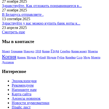
27 ноября 2025
Здравствуйте. Как отложить понравившееся в...
27 ноября 2025
В Беларусь отправляете .
13 сентября 2025
Здраствуйте у вас можно купить банк ноты к...
23 апреля 2025
Смотреть еще
Мы в контакте
Года
Монет
Германия
Новодел
1918
Копии
Серебро
Копии монет
Монеты
Копия
Копеек
Медаль
Рублей
Медали
Рубль
Копейки
Ссср
Медь
Монета
Долларов
Интересное
Энциклопедия
Рекомендуем
Напишите нам
Карта сайта
Анонсы новинок
Новости нумизматики
Прайс лист