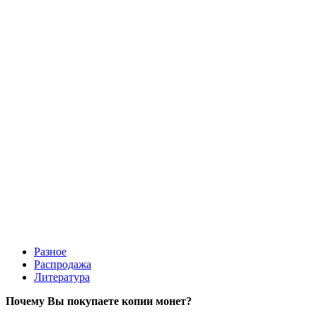
Харбин 1-10 юаней 1921 Банк Маньчжурии, набор 3 копии
290 руб.
Разное
Распродажа
Литература
Почему Вы покупаете копии монет?