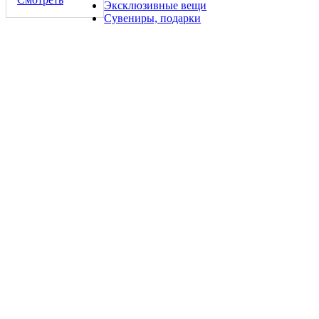
Эксклюзивные вещи
Сувениры, подарки
2 франка 1860 года монета Швейцарии
200 руб.
2-10 франков1944 Франция, военный франк с флагом, набор
3 копии