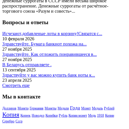
денежные суррогаты в СССР имели весьма широкое
распространение. Денежные суррогаты от расчётное-
торгового союза «Разум и совесть»...
Вопросы и ответы
Исчезают,добавленые лоты в корзину!Связатся с...
10 февраля 2026
Здравствуйте. Бумага банкнот похожа на...
27 ноября 2025
Здравствуйте. Как отложить понравившееся в...
27 ноября 2025
В Беларусь отправляете .
13 сентября 2025
Здраствуйте у вас можно купить банк ноты к...
23 апреля 2025
Смотреть еще
Мы в контакте
Года
Долларов
Монета
Германия
Монеты
Медали
Монет
Медаль
Рублей
Копия
Копеек
Новодел
Копейки
Рубль
Копии монет
Медь
1918
Копии
Серебро
Ссср