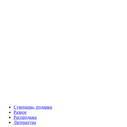
3 рубля 1958 года пробная монета СССР копия
200 руб.
Сувениры, подарки
Разное
Распродажа
Литература