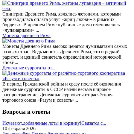
Спинтрии Древнего Рима, являлись жетонами, которыми
производилась оплата услуг «жриц любви» в римских
борделях. В древнем Риме публичные дома именовались
«лупанариями» ...
Монеты древнего Рима
Монеты Древнего Рима высоко ценятся нумизматами самых
разных стран. Ведь монеты Древнего Рима, это и редкий
раритет, и ценный свидетель определённой исторической
эпохи...
Денежные суррогаты от...
В период Гражданской войны и сразу после её окончания
денежные суррогаты в СССР имели весьма широкое
распространение. Денежные суррогаты от расчётное-
торгового союза «Разум и совесть»...
Вопросы и ответы
Исчезают,добавленые лоты в корзину!Связатся с...
10 февраля 2026
Здравствуйте. Бумага банкнот похожа на...