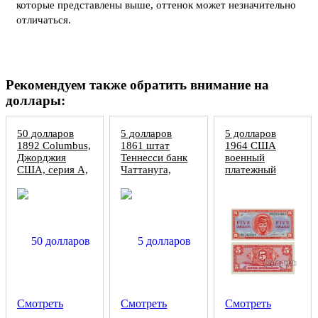
которые представлены выше, оттенок может незначительно
отличаться.
Рекомендуем также обратить внимание на
доллары:
50 долларов
5 долларов
5 долларов
1892 Columbus,
1861 штат
1964 США
Джорджия
Теннесси банк
военный
США, серия A,
Чаттануга,
платежный
копия
копия
сертификат,
копия
Смотреть
Смотреть
Смотреть