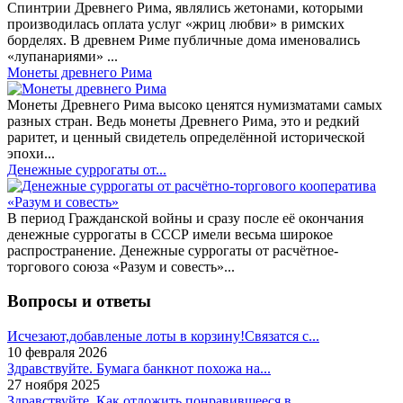
Спинтрии Древнего Рима, являлись жетонами, которыми
производилась оплата услуг «жриц любви» в римских
борделях. В древнем Риме публичные дома именовались
«лупанариями» ...
Монеты древнего Рима
Монеты Древнего Рима высоко ценятся нумизматами самых
разных стран. Ведь монеты Древнего Рима, это и редкий
раритет, и ценный свидетель определённой исторической
эпохи...
Денежные суррогаты от...
В период Гражданской войны и сразу после её окончания
денежные суррогаты в СССР имели весьма широкое
распространение. Денежные суррогаты от расчётное-
торгового союза «Разум и совесть»...
Вопросы и ответы
Исчезают,добавленые лоты в корзину!Связатся с...
10 февраля 2026
Здравствуйте. Бумага банкнот похожа на...
27 ноября 2025
Здравствуйте. Как отложить понравившееся в...