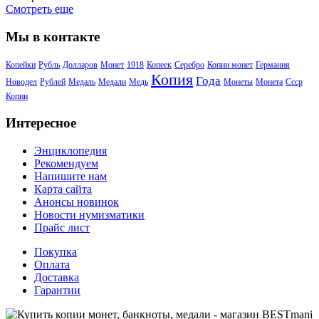
Смотреть еще
Мы в контакте
Копейки
Рубль
Долларов
Монет
1918
Копеек
Серебро
Копии монет
Германия
Копия
Года
Новодел
Рублей
Медаль
Медали
Медь
Монеты
Монета
Ссср
Копии
Интересное
Энциклопедия
Рекомендуем
Напишите нам
Карта сайта
Анонсы новинок
Новости нумизматики
Прайс лист
Покупка
Оплата
Доставка
Гарантии