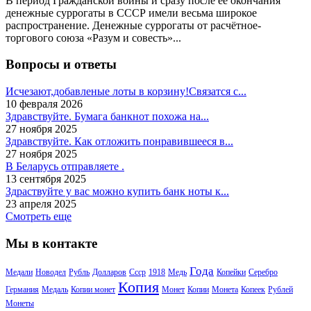
В период Гражданской войны и сразу после её окончания
денежные суррогаты в СССР имели весьма широкое
распространение. Денежные суррогаты от расчётное-
торгового союза «Разум и совесть»...
Вопросы и ответы
Исчезают,добавленые лоты в корзину!Связатся с...
10 февраля 2026
Здравствуйте. Бумага банкнот похожа на...
27 ноября 2025
Здравствуйте. Как отложить понравившееся в...
27 ноября 2025
В Беларусь отправляете .
13 сентября 2025
Здраствуйте у вас можно купить банк ноты к...
23 апреля 2025
Смотреть еще
Мы в контакте
Года
Медали
Новодел
Рубль
Долларов
Ссср
1918
Медь
Копейки
Серебро
Копия
Германия
Медаль
Копии монет
Монет
Копии
Монета
Копеек
Рублей
Монеты