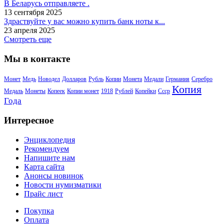
В Беларусь отправляете .
13 сентября 2025
Здраствуйте у вас можно купить банк ноты к...
23 апреля 2025
Смотреть еще
Мы в контакте
Монет
Медь
Новодел
Долларов
Рубль
Копии
Монета
Медали
Германия
Серебро
Копия
Медаль
Монеты
Копеек
Копии монет
1918
Рублей
Копейки
Ссср
Года
Интересное
Энциклопедия
Рекомендуем
Напишите нам
Карта сайта
Анонсы новинок
Новости нумизматики
Прайс лист
Покупка
Оплата