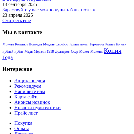
13 сентября 2025
Здраствуйте у вас можно купить банк ноты к...
23 апреля 2025
Смотреть еще
Мы в контакте
Монета
Копейки
Новодел
Медаль
Серебро
Копии монет
Германия
Копии
Копеек
Копия
Рублей
Рубль
Медь
Медали
1918
Долларов
Ссср
Монет
Монеты
Года
Интересное
Энциклопедия
Рекомендуем
Напишите нам
Карта сайта
Анонсы новинок
Новости нумизматики
Прайс лист
Покупка
Оплата
Доставка