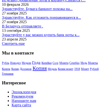
Исчезают,добавленые лоты в корзину!Связатся с...
10 февраля 2026
Здравствуйте. Бумага банкнот похожа на...
27 ноября 2025
Здравствуйте. Как отложить понравившееся в...
27 ноября 2025
В Беларусь отправляете .
13 сентября 2025
Здраствуйте у вас можно купить банк ноты к...
23 апреля 2025
Смотреть еще
Мы в контакте
Года
Рубль
Новодел
Медали
Копейки
Ссср
Монета
Серебро
Медь
Монеты
Копия
Копеек
Копии
Долларов
Медаль
Копии монет
1918
Монет
Рублей
Германия
Интересное
Энциклопедия
Рекомендуем
Напишите нам
Карта сайта