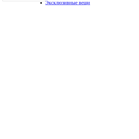
Эксклюзивные вещи
1 рупия 1919 года Георг V, Британская Индия
200 руб.
1/2 рупии 1114 года Индия Траванкор копия монеты